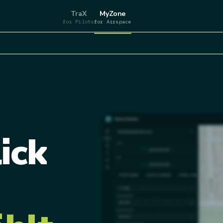
TraX
MyZone
for Pilots
for Airspace
ick