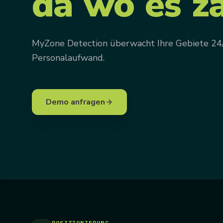
da
wo
es
zä
MyZone Detection überwacht Ihre Gebiete 24/7 
Personalaufwand.
Demo anfragen
POSITIONIERUNG