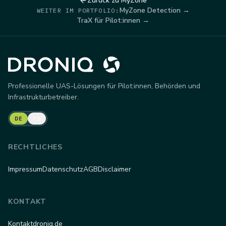
Zurück zu MyZone
MyZone Detection →
WEITER IM PORTFOLIO:
TraX für Pilot:innen →
Professionelle UAS-Lösungen für Pilot:innen, Behörden und
Infrastrukturbetreiber.
DE
EN
RECHTLICHES
Impressum
Datenschutz
AGB
Disclaimer
KONTAKT
Kontakt
droniq.de