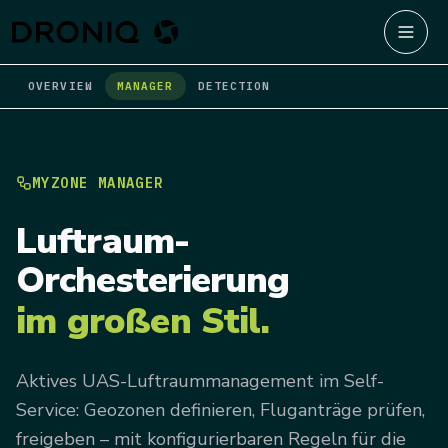
OVERVIEW
MANAGER
DETECTION
MYZONE MANAGER
Luftraum-
Orchesterierung
im
großen
Stil.
Aktives UAS-Luftraummanagement im Self-
Service: Geozonen definieren, Fluganträge prüfen,
freigeben – mit konfigurierbaren Regeln für die